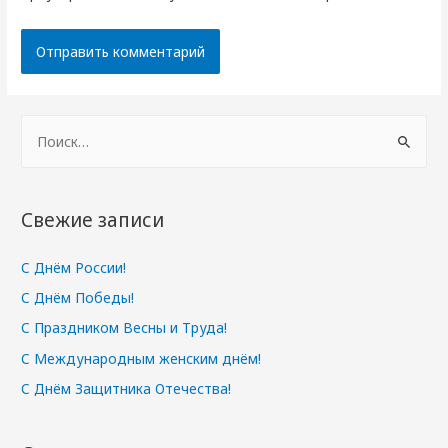
Н
а
й
т
Свежие записи
и
:
С Днём России!
С Днём Победы!
С Праздником Весны и Труда!
С Международным женским днём!
С Днём Защитника Отечества!