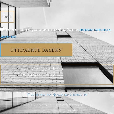
Я согласен с условиями обработки
перcональных
данных
ОТПРАВИТЬ ЗАЯВКУ
arenda239@yandex.ru
+7 (960) 120-07-00
Политика конфиденциальности
© 2026 grinvita.ru - Все права защищены