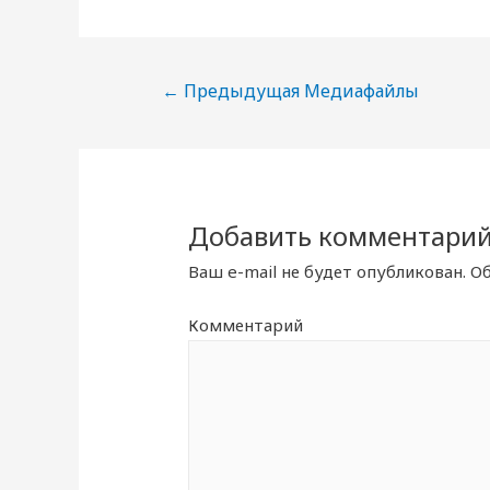
Навигация
←
Предыдущая Медиафайлы
по
записям
Добавить комментари
Ваш e-mail не будет опубликован.
Об
Комментарий