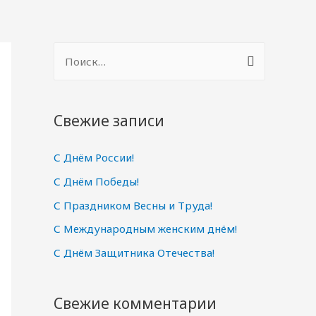
Н
а
й
т
Свежие записи
и
С Днём России!
:
С Днём Победы!
С Праздником Весны и Труда!
С Международным женским днём!
С Днём Защитника Отечества!
Свежие комментарии