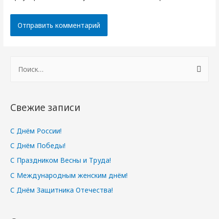
Н
а
й
т
Свежие записи
и
:
С Днём России!
С Днём Победы!
С Праздником Весны и Труда!
С Международным женским днём!
С Днём Защитника Отечества!