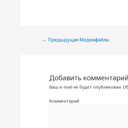
Навигация
←
Предыдущая Медиафайлы
по
записям
Добавить комментари
Ваш e-mail не будет опубликован.
Об
Комментарий