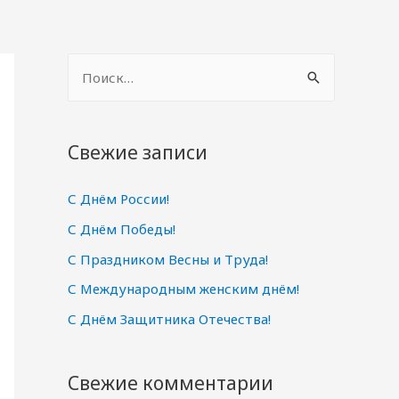
Н
а
й
т
Свежие записи
и
С Днём России!
:
С Днём Победы!
С Праздником Весны и Труда!
С Международным женским днём!
С Днём Защитника Отечества!
Свежие комментарии