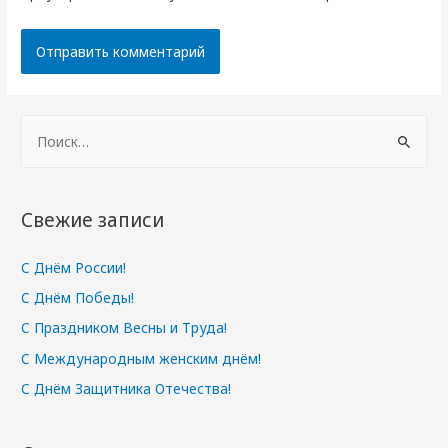
Н
а
й
т
Свежие записи
и
:
С Днём России!
С Днём Победы!
С Праздником Весны и Труда!
С Международным женским днём!
С Днём Защитника Отечества!