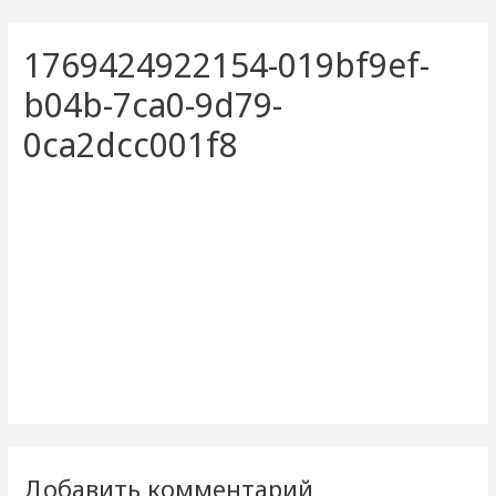
1769424922154-019bf9ef-
b04b-7ca0-9d79-
0ca2dcc001f8
Добавить комментарий