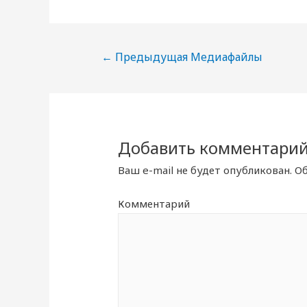
Навигация
←
Предыдущая Медиафайлы
по
записям
Добавить комментари
Ваш e-mail не будет опубликован.
Об
Комментарий