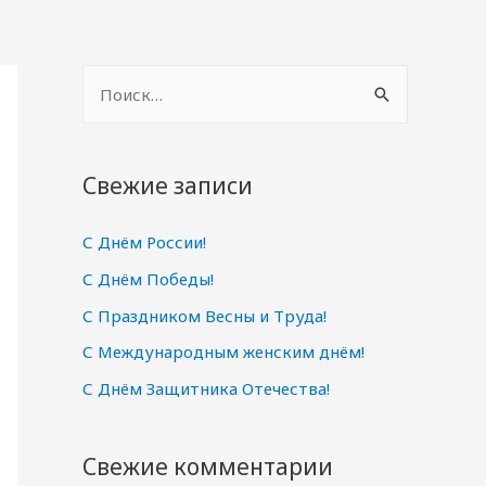
Н
а
й
т
Свежие записи
и
С Днём России!
:
С Днём Победы!
С Праздником Весны и Труда!
С Международным женским днём!
С Днём Защитника Отечества!
Свежие комментарии