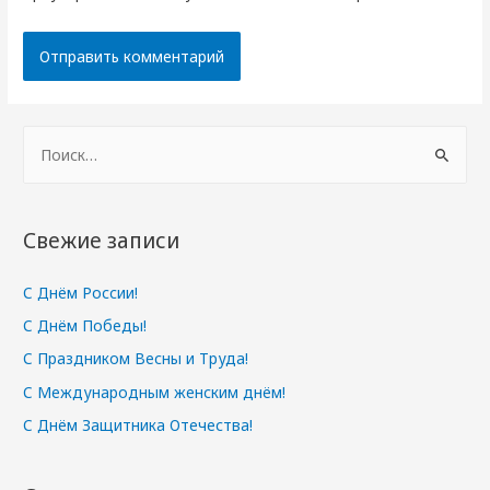
Н
а
й
т
Свежие записи
и
:
С Днём России!
С Днём Победы!
С Праздником Весны и Труда!
С Международным женским днём!
С Днём Защитника Отечества!