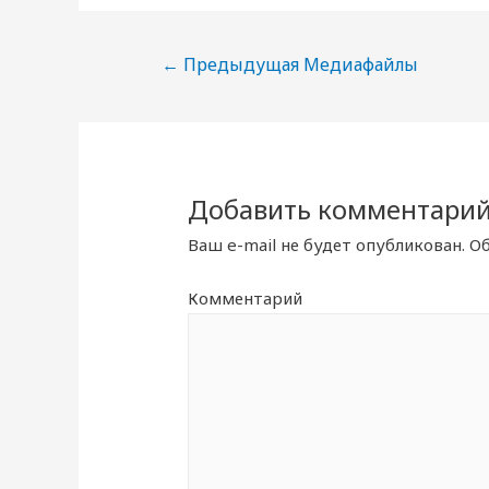
Навигация
←
Предыдущая Медиафайлы
по
записям
Добавить комментари
Ваш e-mail не будет опубликован.
Об
Комментарий