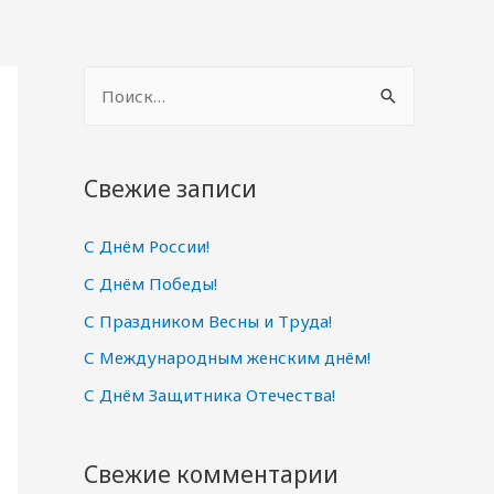
Н
а
й
т
Свежие записи
и
С Днём России!
:
С Днём Победы!
С Праздником Весны и Труда!
С Международным женским днём!
С Днём Защитника Отечества!
Свежие комментарии