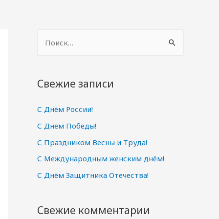
Н
а
й
т
Свежие записи
и
С Днём России!
:
С Днём Победы!
С Праздником Весны и Труда!
С Международным женским днём!
С Днём Защитника Отечества!
Свежие комментарии