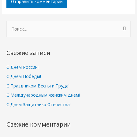
Н
а
й
т
Свежие записи
и
:
С Днём России!
С Днём Победы!
С Праздником Весны и Труда!
С Международным женским днём!
С Днём Защитника Отечества!
Свежие комментарии