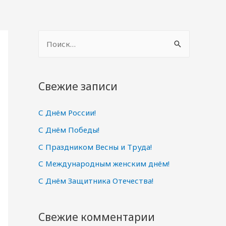
Н
а
й
т
Свежие записи
и
С Днём России!
:
С Днём Победы!
С Праздником Весны и Труда!
С Международным женским днём!
С Днём Защитника Отечества!
Свежие комментарии