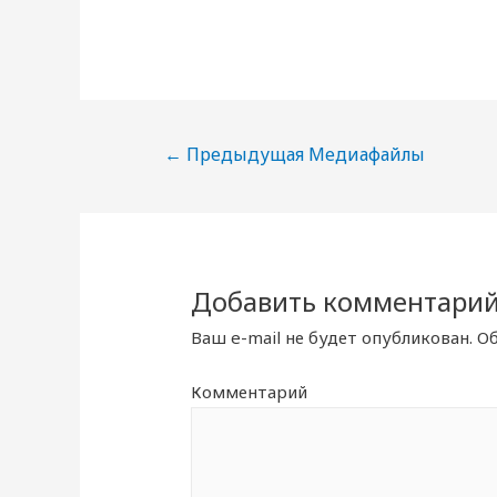
Навигация
←
Предыдущая Медиафайлы
по
записям
Добавить комментари
Ваш e-mail не будет опубликован.
Об
Комментарий