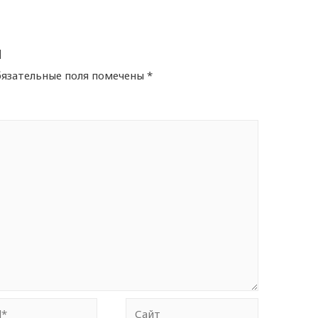
й
язательные поля помечены
*
Сайт