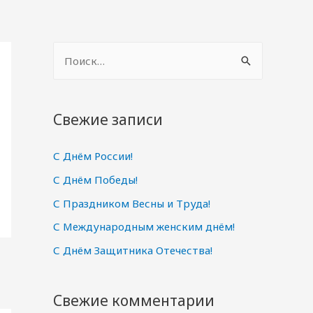
Н
а
й
т
Свежие записи
и
С Днём России!
:
С Днём Победы!
С Праздником Весны и Труда!
С Международным женским днём!
С Днём Защитника Отечества!
Свежие комментарии