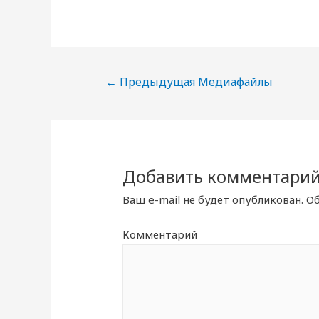
Навигация
←
Предыдущая Медиафайлы
по
записям
Добавить комментари
Ваш e-mail не будет опубликован.
Об
Комментарий