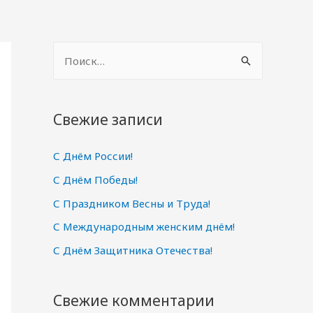
Н
а
й
т
Свежие записи
и
С Днём России!
:
С Днём Победы!
С Праздником Весны и Труда!
С Международным женским днём!
С Днём Защитника Отечества!
Свежие комментарии