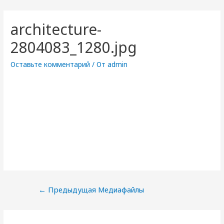
architecture-
2804083_1280.jpg
Оставьте комментарий
/ От
admin
Навигация
←
Предыдущая Медиафайлы
по
записям