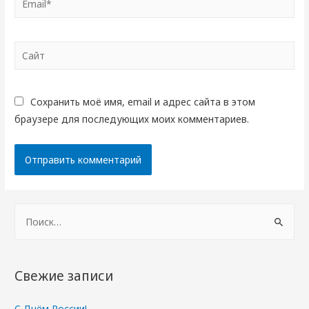
Сайт
Сохранить моё имя, email и адрес сайта в этом
браузере для последующих моих комментариев.
Н
а
й
т
Свежие записи
и
:
С Днём России!