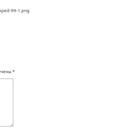
opped-99-1.png
ечены
*